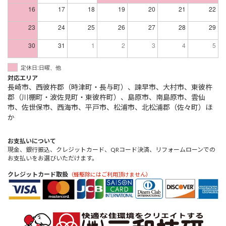
16
17
18
19
20
21
22
23
24
25
26
27
28
29
30
31
1
2
3
4
5
定休日:日曜、他
対応エリア
長崎市、西彼杵郡（時津町・長与町）、諫早市、大村市、東彼杵
郡（川棚町・波佐見町・東彼杵町）、島原市、南島原市、雲仙
市、佐世保市、西海市、平戸市、松浦市、北松浦郡（佐々町）ほ
か
お支払いについて
現金、銀行振込、クレジットカード、QRコード決済、リフォームローンでの
お支払いをお選びいただけます。
クレジットカード取扱
（蜂駆除にはご利用頂けません）