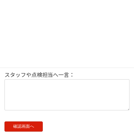
ーナーをご確認ください
ありくいクイズの答え：
1
2
3
4
ありくい川柳の投稿：
スタッフや点検担当へ一言：