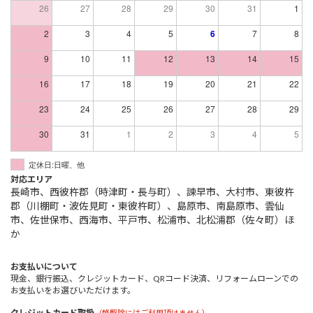
26
27
28
29
30
31
1
2
3
4
5
6
7
8
9
10
11
12
13
14
15
16
17
18
19
20
21
22
23
24
25
26
27
28
29
30
31
1
2
3
4
5
定休日:日曜、他
対応エリア
長崎市、西彼杵郡（時津町・長与町）、諫早市、大村市、東彼杵
郡（川棚町・波佐見町・東彼杵町）、島原市、南島原市、雲仙
市、佐世保市、西海市、平戸市、松浦市、北松浦郡（佐々町）ほ
か
お支払いについて
現金、銀行振込、クレジットカード、QRコード決済、リフォームローンでの
お支払いをお選びいただけます。
クレジットカード取扱
（蜂駆除にはご利用頂けません）