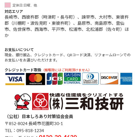
定休日:日曜、他
対応エリア
長崎市、西彼杵郡（時津町・長与町）、諫早市、大村市、東彼杵
郡（川棚町・波佐見町・東彼杵町）、島原市、南島原市、雲仙
市、佐世保市、西海市、平戸市、松浦市、北松浦郡（佐々町）ほ
か
お支払いについて
現金、銀行振込、クレジットカード、QRコード決済、リフォームローンでの
お支払いをお選びいただけます。
クレジットカード取扱
（蜂駆除にはご利用頂けません）
（公社）日本しろあり対策協会会員
〒852-8024 長崎市花園町30-1
TEL：095-818-1234